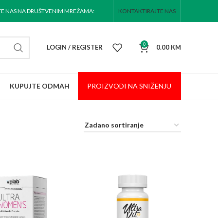
TE NAS NA DRUŠTVENIM MREŽAMA:
KONTAKTIRAJTE NAS
0
LOGIN / REGISTER
0.00
KM
KUPUJTE ODMAH
PROIZVODI NA
SNIŽENJU