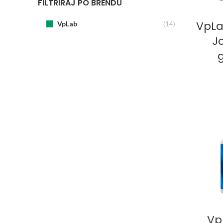
FILTRIRAJ PO BRENDU
OD
VpLa
VpLab
(14)
Jo
DO
Vp