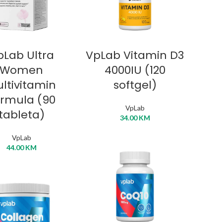
ODAJ U KORPU
DODAJ U KORPU
pLab Ultra
VpLab Vitamin D3
Women
4000IU (120
ltivitamin
softgel)
rmula (90
VpLab
tableta)
34.00
KM
VpLab
44.00
KM