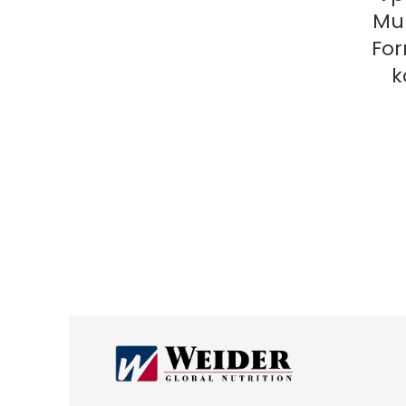
Mul
For
k