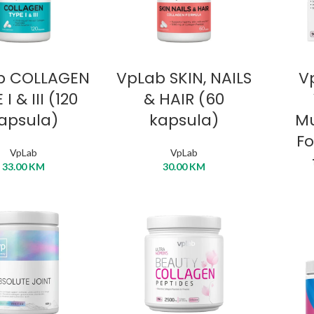
DAJ U KORPU
DODAJ U KORPU
D
b COLLAGEN
VpLab SKIN, NAILS
V
 I & III (120
& HAIR (60
apsula)
kapsula)
Mu
Fo
VpLab
VpLab
33.00
KM
30.00
KM