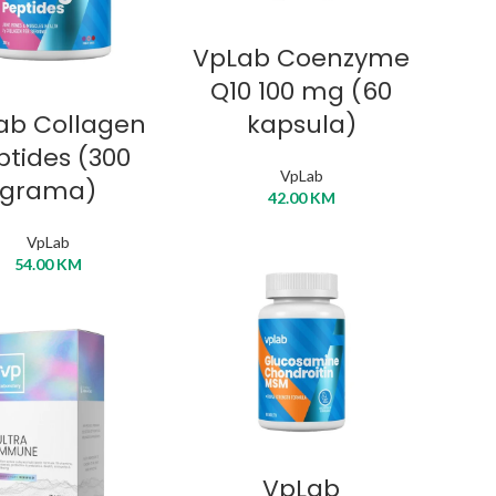
DODAJ U KORPU
VpLab Coenzyme
Q10 100 mg (60
DABERI OPCIJE
ab Collagen
kapsula)
ptides (300
VpLab
grama)
42.00
KM
VpLab
54.00
KM
DODAJ U KORPU
VpLab