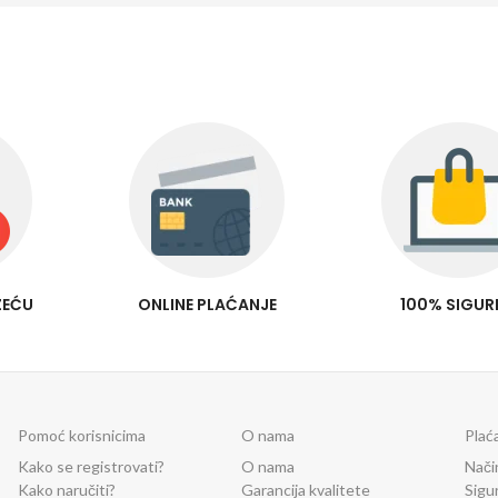
ZEĆU
ONLINE PLAĆANJE
100% SIGU
Pomoć korisnicima
O nama
Plać
Kako se registrovati?
O nama
Nači
Kako naručiti?
Garancija kvalitete
Sigu