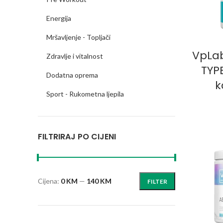
Energija
Mršavljenje - Topljači
DO
VpLa
Zdravlje i vitalnost
TYPE
Dodatna oprema
k
Sport - Rukometna ljepila
FILTRIRAJ PO CIJENI
Cijena:
0 KM
—
140 KM
FILTER