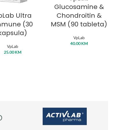
Glucosamine &
ODAJ U KORPU
pLab Ultra
Chondroitin &
mmune (30
MSM (90 tableta)
kapsula)
VpLab
40.00
KM
VpLab
25.00
KM