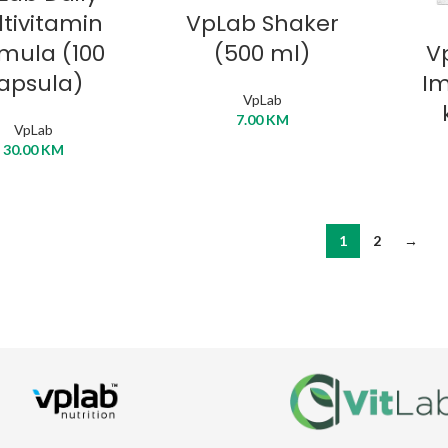
DODAJ U KORPU
tivitamin
VpLab Shaker
D
mula (100
(500 ml)
V
apsula)
I
VpLab
7.00
KM
VpLab
30.00
KM
1
2
→