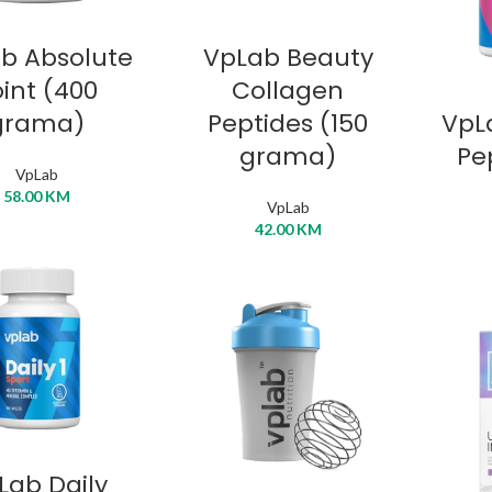
ABERI OPCIJE
ODABERI OPCIJE
b Absolute
VpLab Beauty
int (400
Collagen
O
grama)
Peptides (150
VpL
grama)
Pe
VpLab
58.00
KM
VpLab
42.00
KM
DAJ U KORPU
Lab Daily