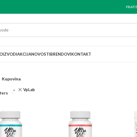
PRATI
OIZVODI
AKCIJA
NOVOSTI
BRENDOVI
KONTAKT
Kupovina
VpLab
lters