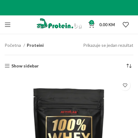
0
0.00
KM
Početna
Proteini
Prikazuje se jedan rezultat
Show sidebar