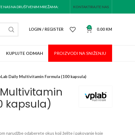
TE NAS NA DRUŠTVENIM MREŽAMA:
KONTAKTIRAJTE NAS
0
LOGIN / REGISTER
0.00
KM
KUPUJTE ODMAH
PROIZVODI NA
SNIŽENJU
Lab Daily Multivitamin Formula (100 kapsula)
Multivitamin
0 kapsula)
 narudžbe odaberete okus koji želite i pakovanje koje