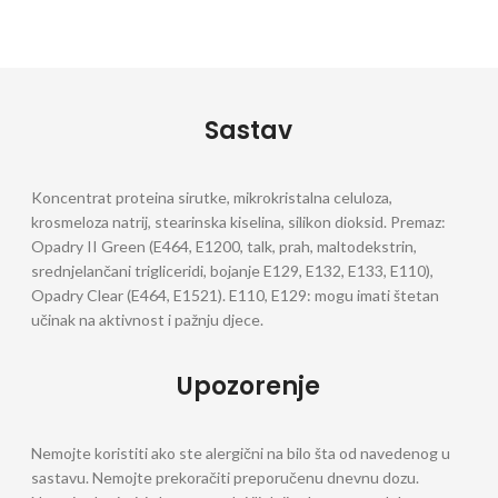
Sastav
Koncentrat proteina sirutke, mikrokristalna celuloza,
krosmeloza natrij, stearinska kiselina, silikon dioksid. Premaz:
Opadry II Green (E464, E1200, talk, prah, maltodekstrin,
srednjelančani trigliceridi, bojanje E129, E132, E133, E110),
Opadry Clear (E464, E1521). E110, E129: mogu imati štetan
učinak na aktivnost i pažnju djece.
Upozorenje
Nemojte koristiti ako ste alergični na bilo šta od navedenog u
sastavu. Nemojte prekoračiti preporučenu dnevnu dozu.