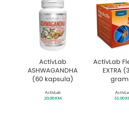
DODAJ U KORPU
DODAJ U 
ActivLab
ActivLab F
ASHWAGANDHA
EXTRA (3
(60 kapsula)
gram
ActivLab
ActivL
20.00
KM
55.00
K