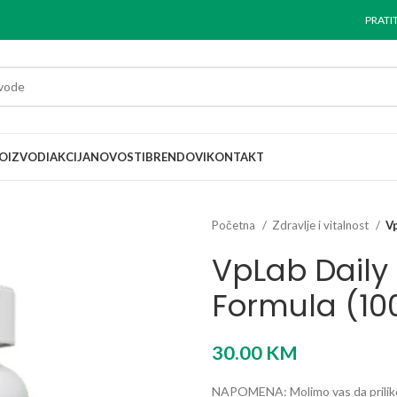
PRATI
OIZVODI
AKCIJA
NOVOSTI
BRENDOVI
KONTAKT
Početna
Zdravlje i vitalnost
Vp
VpLab Daily 
Formula (10
30.00
KM
NAPOMENA: Molimo vas da prilikom