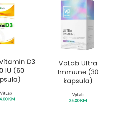
ERI OPCIJE
DODAJ U KORPU
 Vitamin D3
VpLab Ultra
V
0 IU (60
Immune (30
Col
psula)
kapsula)
VitLab
VpLab
4.00
KM
25.00
KM