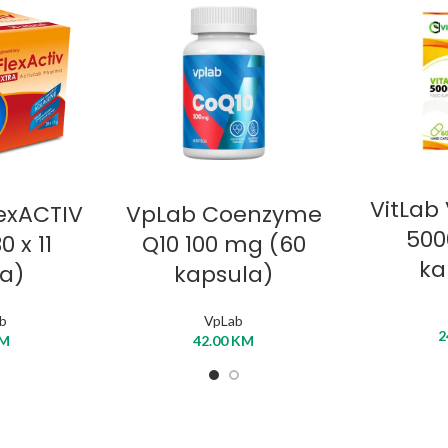
ODAB
KORPU
DODAJ U KORPU
VitLab
lexACTIV
VpLab Coenzyme
500
0 x 11
Q10 100 mg (60
ka
a)
kapsula)
ab
VpLab
2
M
42.00
KM