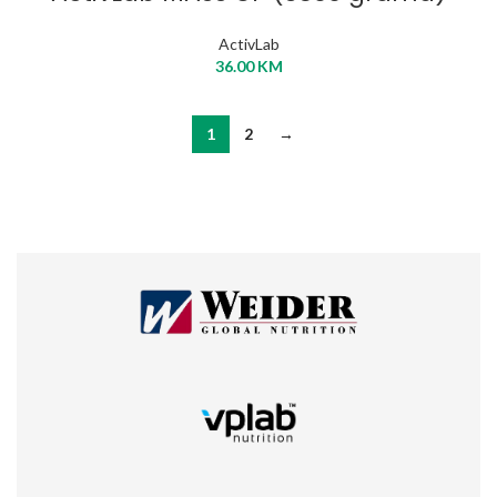
ActivLab
36.00
KM
1
2
→