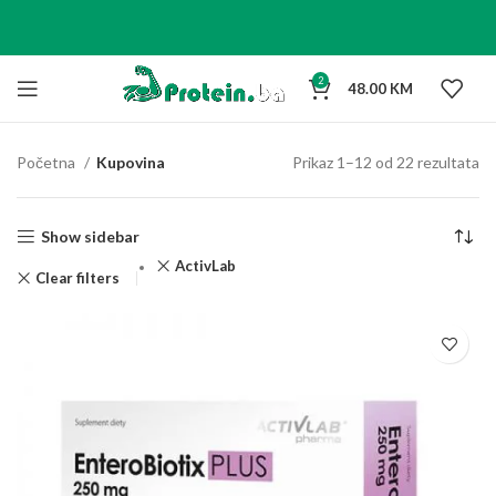
2
48.00
KM
Početna
Kupovina
Prikaz 1–12 od 22 rezultata
Show sidebar
ActivLab
Clear filters