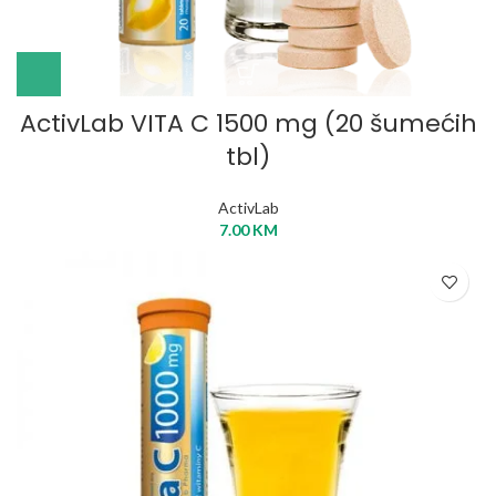
ActivLab VITA C 1500 mg (20 šumećih
tbl)
ActivLab
7.00
KM