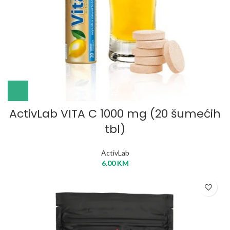
ActivLab VITA C 1000 mg (20 šumećih
tbl)
ActivLab
6.00
KM