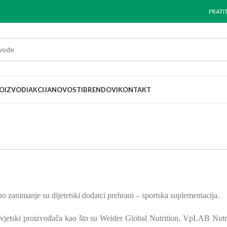
PRATI
OIZVODI
AKCIJA
NOVOSTI
BRENDOVI
KONTAKT
zanimanje su dijetetski dodatci prehrani – sportska suplementacija.
vjetski proizvođača kao što su Weider Global Nutrition, VpLAB Nutri