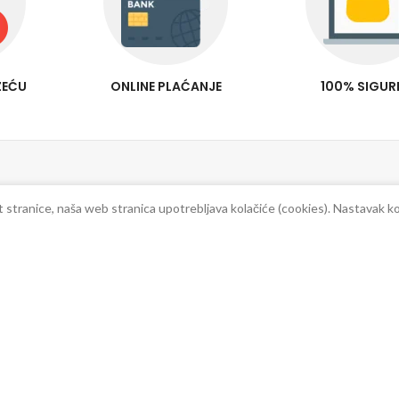
ZEĆU
ONLINE PLAĆANJE
100% SIGU
Pomoć korisnicima
O nama
Plać
st stranice, naša web stranica upotrebljava kolačiće (cookies). Nastavak k
Kako se registrovati?
O nama
Nači
Kako naručiti?
Garancija kvalitete
Sigu
Imate pitanja ?
Kontakti
Brza
Opci uslovi poslovanja
Rekla