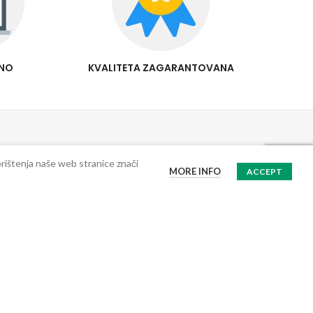
RNO
KVALITETA ZAGARANTOVANA
anje i dostava
Pratite nas!
orištenja naše web stranice znači
n plaćanja
Facebook
MORE INFO
ACCEPT
rnost plaćanja
Instagram
 i pouzdana dostava
Olx.ba Protein.ba
macije i prigovori