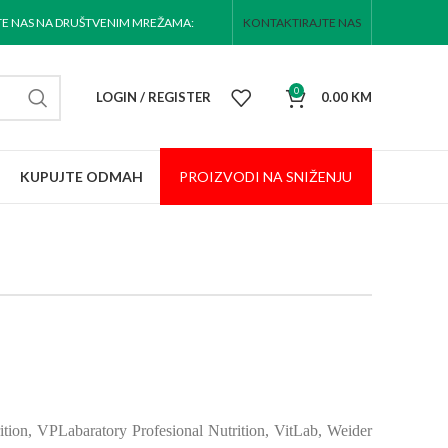
TE NAS NA DRUŠTVENIM MREŽAMA:
KONTAKTIRAJTE NAS
0
LOGIN / REGISTER
0.00
KM
KUPUJTE ODMAH
PROIZVODI NA
SNIŽENJU
tion, VPLabaratory Profesional Nutrition, VitLab, Weider