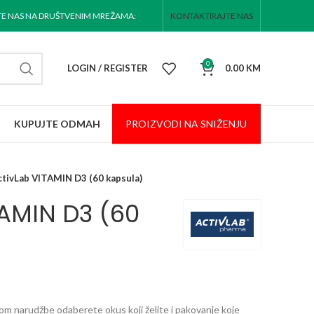
TE NAS NA DRUŠTVENIM MREŽAMA:
KONTAKTIRAJTE NAS
0
LOGIN / REGISTER
0.00
KM
KUPUJTE ODMAH
PROIZVODI NA
SNIŽENJU
ctivLab VITAMIN D3 (60 kapsula)
TAMIN D3 (60
 narudžbe odaberete okus koji želite i pakovanje koje