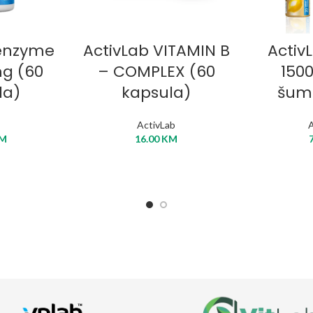
KORPU
DODAJ U KORPU
DODA
enzyme
ActivLab VITAMIN B
Activ
mg (60
– COMPLEX (60
150
la)
kapsula)
šume
ActivLab
A
M
16.00
KM