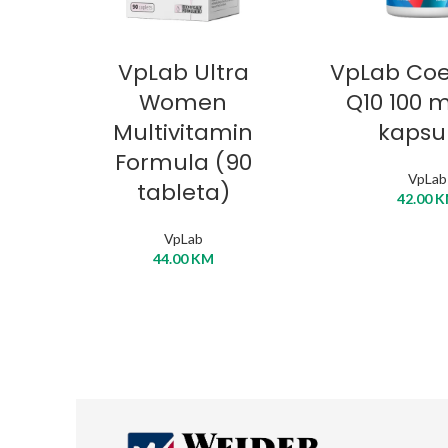
DODAJ U KORPU
DODAJ U 
VpLab Ultra
VpLab Co
Women
Q10 100 
Multivitamin
kapsu
Formula (90
VpLab
tableta)
42.00
K
VpLab
44.00
KM