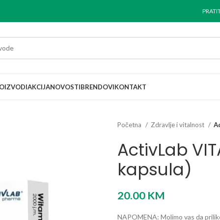
PRATI
OIZVODI
AKCIJA
NOVOSTI
BRENDOVI
KONTAKT
Početna
Zdravlje i vitalnost
A
ActivLab VI
kapsula)
20.00
KM
NAPOMENA: Molimo vas da prilikom