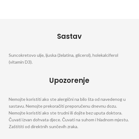
Sastav
Suncokretovo ulje, ljuska (želatina, glicerol), holekalciferol
(vitamin D3).
Upozorenje
Nemojte koristiti ako ste alergični na bilo šta od navedenog u
sastavu. Nemojte prekoračiti preporučenu dnevnu dozu.
Nemojte koristiti ako ste trudni ili dojite bez uputa doktora.
Čuvati izvan dohvata djece. Čuvati na suhom i hladnom mjestu.
Zaštititi od direktnih sunčevih zraka.