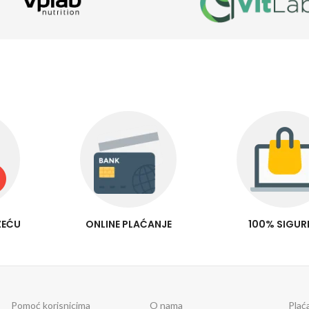
ZEĆU
ONLINE PLAĆANJE
100% SIGU
Pomoć korisnicima
O nama
Plać