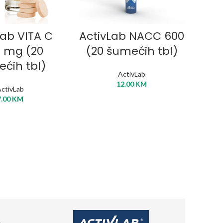
J U KORPU
DODAJ U KORPU
Lab VITA C
ActivLab NACC 600
Ac
0 mg (20
(20 šumećih tbl)
ćih tbl)
ActivLab
12.00
KM
ctivLab
7.00
KM