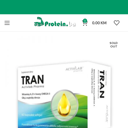
0
0.00
KM
SOLD
OUT