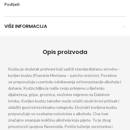
Podijeli:
VIŠE INFORMACIJA
Opis proizvoda
Kudzu je dodatak prehrani koji sadrži standardiziranu sirovinu –
korijen kudzu (Pueraria Montana – patchy resistor). Posebno
se preporučuje u periodu odvikavanja od konzumacije alkohola i
duhana. Kodzu biljka je našla svoju primjenu u liječenju
dijabetesa, gripe, groznice, mučnine migrene na Dalekom
istoku. Korijen kudzu također može sniziti visoki krvni pritisak i
ublažiti gastrointestinalnu nelagodu. Ekstrakt korijena kudzu
preporučuje se osobama ovisnicima o alkoholu. Ova tvar
značajno smanjuje količinu alkohola koju pijete. To je zbog
prisutnosti spojeva flavonoida. Potiče lučenje serotonina i