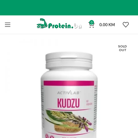
0
0.00
KM
SOLD
OUT