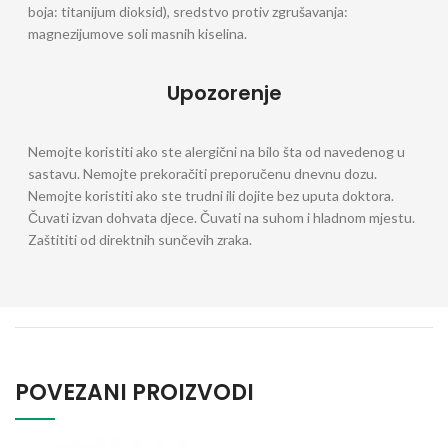
boja: titanijum dioksid), sredstvo protiv zgrušavanja:
magnezijumove soli masnih kiselina.
Upozorenje
Nemojte koristiti ako ste alergični na bilo šta od navedenog u
sastavu. Nemojte prekoračiti preporučenu dnevnu dozu.
Nemojte koristiti ako ste trudni ili dojite bez uputa doktora.
Čuvati izvan dohvata djece. Čuvati na suhom i hladnom mjestu.
Zaštititi od direktnih sunčevih zraka.
POVEZANI PROIZVODI