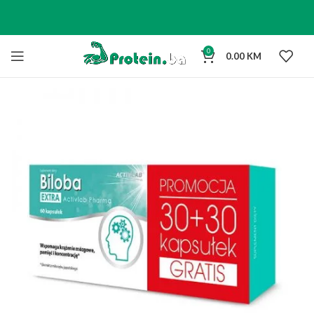
0
0.00
KM