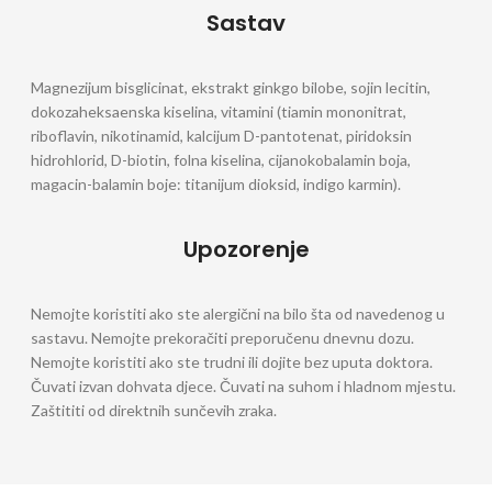
Sastav
Magnezijum bisglicinat, ekstrakt ginkgo bilobe, sojin lecitin,
dokozaheksaenska kiselina, vitamini (tiamin mononitrat,
riboflavin, nikotinamid, kalcijum D-pantotenat, piridoksin
hidrohlorid, D-biotin, folna kiselina, cijanokobalamin boja,
magacin-balamin boje: titanijum dioksid, indigo karmin).
Upozorenje
Nemojte koristiti ako ste alergični na bilo šta od navedenog u
sastavu. Nemojte prekoračiti preporučenu dnevnu dozu.
Nemojte koristiti ako ste trudni ili dojite bez uputa doktora.
Čuvati izvan dohvata djece. Čuvati na suhom i hladnom mjestu.
Zaštititi od direktnih sunčevih zraka.