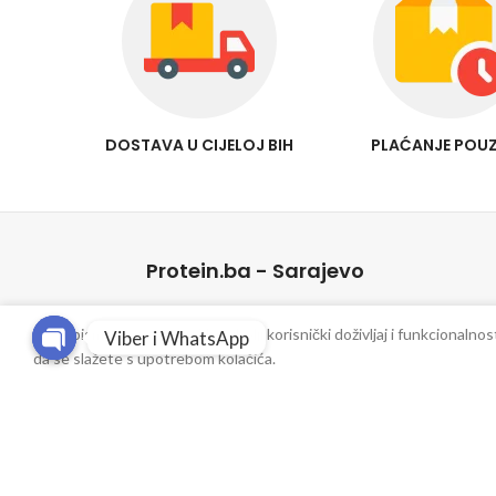
DOSTAVA U CIJELOJ BIH
PLAĆANJE POU
Protein.ba - Sarajevo
Ulica Azize Šaćirbegović bb
Kako bismo vam omogućili najbolji korisnički doživljaj i funkcionalno
Viber i WhatsApp
Tel: 033 / 873 - 413
da se slažete s upotrebom kolačića.
Open
Fax: 033 / 873 - 655
chaty