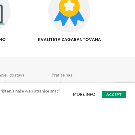
RNO
KVALITETA ZAGARANTOVANA
anje i dostava
Pratite nas!
n plaćanja
Facebook
rnost plaćanja
Instagram
orištenja naše web stranice znači
MORE INFO
ACCEPT
 i pouzdana dostava
Olx.ba Protein.ba
macije i prigovori