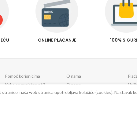
ZEĆU
ONLINE PLAĆANJE
100% SIGU
Pomoć korisnicima
O nama
Plać
Kako se registrovati?
O nama
Nači
Kako naručiti?
Garancija kvalitete
Sigu
st stranice, naša web stranica upotrebljava kolačiće (cookies). Nastavak k
Imate pitanja ?
Kontakti
Brza
Opci uslovi poslovanja
Rekla