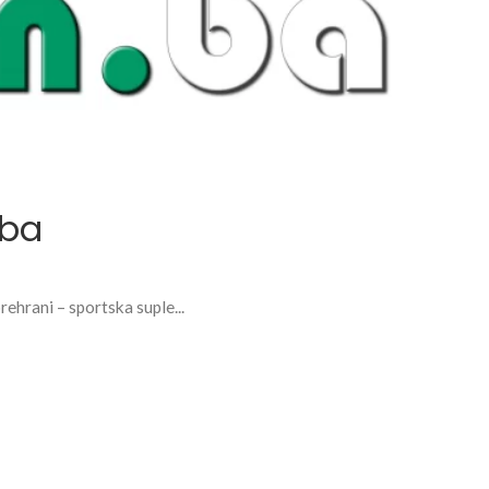
.ba
hrani – sportska suple...