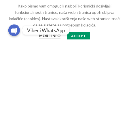
Kako bismo vam omogućili najbolji korisnički doživljaj i
funkcionalnost stranice, naša web stranica upotrebljava
100% SIGURNO
kolačiće (cookies). Nastavak korištenja naše web stranice znači
da se slažete s upotrebom kolačića.
Viber i WhatsApp
MORE INFO
ACCEPT
Open
chaty
Protein.ba - Sarajevo
Ulica Azize Šaćirbegović bb
Tel: 033 / 873 - 413
Fax: 033 / 873 - 655
Pomoć korisnicima
Kako se registrovati?
Kako naručiti?
Imate pitanja ?
O nama