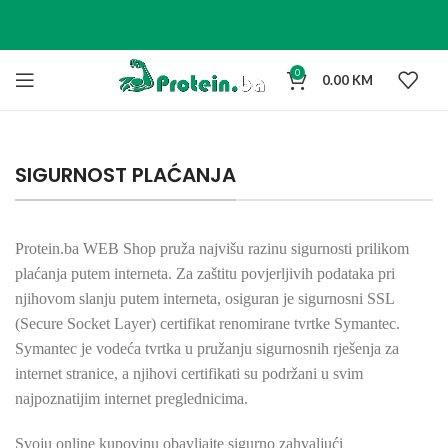
0
0.00
KM
SIGURNOST PLAĆANJA
Protein.ba WEB Shop pruža najvišu razinu sigurnosti prilikom
plaćanja putem interneta. Za zaštitu povjerljivih podataka pri
njihovom slanju putem interneta, osiguran je sigurnosni SSL
(Secure Socket Layer) certifikat renomirane tvrtke Symantec.
Symantec je vodeća tvrtka u pružanju sigurnosnih rješenja za
internet stranice, a njihovi certifikati su podržani u svim
najpoznatijim internet preglednicima.
Svoju online kupovinu obavljajte sigurno zahvaljući