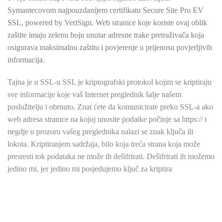
Symantecovom najpouzdanijem certifikatu Secure Site Pro EV
SSL, powered by VeriSign. Web stranice koje koriste ovaj oblik
zaštite imaju zelenu boju unutar adresne trake pretraživača koja
osigurava maksimalnu zaštitu i povjerenje u prijenosu povjerljivih
informacija.
Tajna je u SSL-u
SSL je kriptografski protokol kojim se kriptiraju
sve informacije koje vaš Internet preglednik šalje našem
poslužitelju i obrnuto. Znat ćete da komunicirate preko SSL-a ako
web adresa stranice na kojoj unosite podatke počinje sa https:// i
negdje u prozoru vašeg preglednika nalazi se znak ključa ili
lokota. Kriptiranjem sadržaja, bilo koja treća strana koja može
presresti tok podataka ne može ih dešifrirati. Dešifrirati ih možemo
jedino mi, jer jedino mi posjedujemo ključ za kriptira