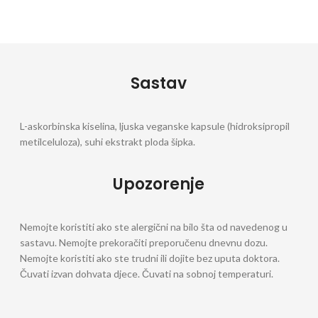
Sastav
L-askorbinska kiselina, ljuska veganske kapsule (hidroksipropil
metilceluloza), suhi ekstrakt ploda šipka.
Upozorenje
Nemojte koristiti ako ste alergični na bilo šta od navedenog u
sastavu. Nemojte prekoračiti preporučenu dnevnu dozu.
Nemojte koristiti ako ste trudni ili dojite bez uputa doktora.
Čuvati izvan dohvata djece. Čuvati na sobnoj temperaturi.