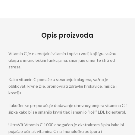
Opis proizvoda
Vitamin C je esencijalni vitamin topiv u vodi, koji igra važnu
ulogu u imunološkim funkcijama, smanjuje umor te štiti od
stresa.
Kako vitamin C pomaže u stvaranju kolagena, važno je
oblikovati krvne žile, promovirati zdravlje hrskavice, mišića i
kostiju.
Također se preporučuje dodavanje dnevnog omjera vitamina C i
šipka kako bi se smanjio krvni tlak i smanjio “loši” LDL kolesterol.
UltraVit Vitamin C 1000 obogaćen je ekstraktom šipka kako bi
pojačao učinak vitamina C na imunološku potporu i