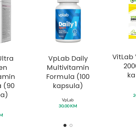
DODA
KORPU
DODAJ U KORPU
VitLab
ltra
VpLab Daily
200
en
Multivitamin
ka
tamin
Formula (100
 (90
kapsula)
ta)
2
VpLab
30.00
KM
M