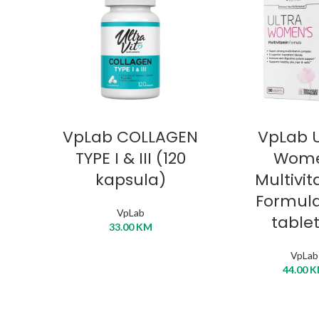
DODAJ U KORPU
DODAJ U 
VpLab COLLAGEN
VpLab U
TYPE I & III (120
Wom
kapsula)
Multivi
Formula
VpLab
table
33.00
KM
VpLab
44.00
K