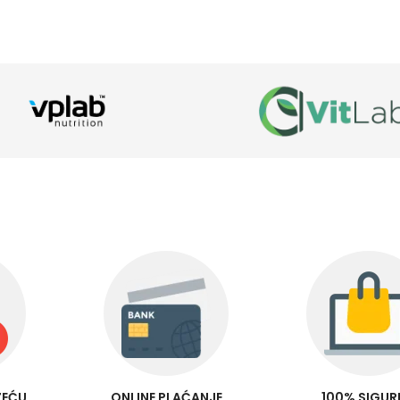
ZEĆU
ONLINE PLAĆANJE
100% SIGU