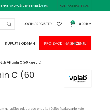
TE NAS NA DRUŠTVENIM MREŽAMA:
KONTAKTIRAJTE NAS
0
LOGIN / REGISTER
0.00
KM
KUPUJTE ODMAH
PROIZVODI NA
SNIŽENJU
Lab Vitamin C (60 kapsula)
in C (60
 narudžbe odaberete okus koji želite i pakovanje koje