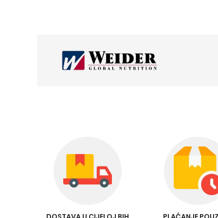
DOSTAVA U CIJELOJ BIH
PLAĆANJE POU