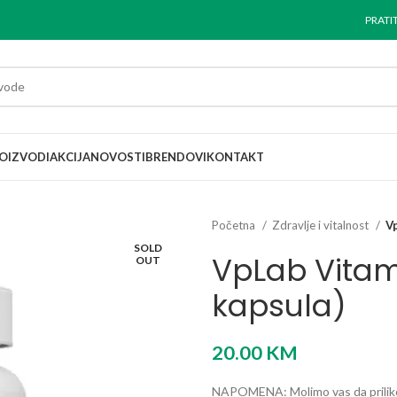
PRATI
OIZVODI
AKCIJA
NOVOSTI
BRENDOVI
KONTAKT
Početna
Zdravlje i vitalnost
Vp
SOLD
VpLab Vitam
OUT
kapsula)
20.00
KM
NAPOMENA: Molimo vas da prilikom