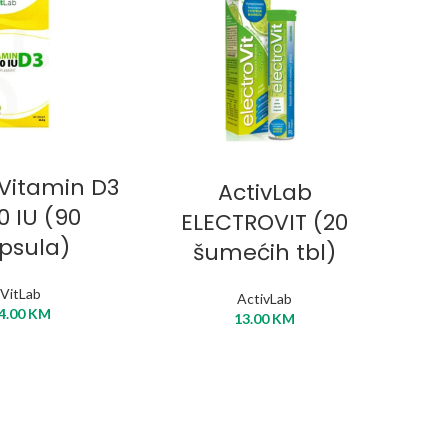
J U KORPU
DODAJ U KORPU
 Vitamin D3
ActivLab
Ac
0 IU (90
ELECTROVIT (20
psula)
šumećih tbl)
VitLab
ActivLab
4.00
KM
13.00
KM